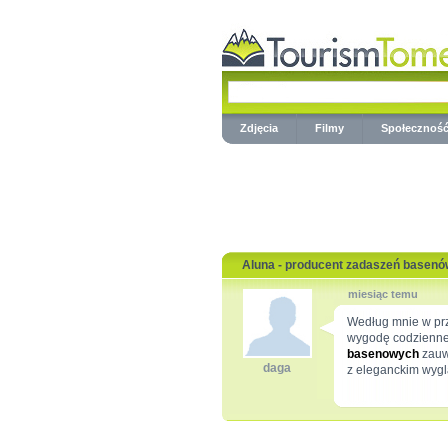
Zdjęcia
Filmy
Społecznoś
Aluna - producent zadaszeń basenó
miesiąc temu
Według mnie w pr
wygodę codzienneg
basenowych
zauw
daga
z eleganckim wyg