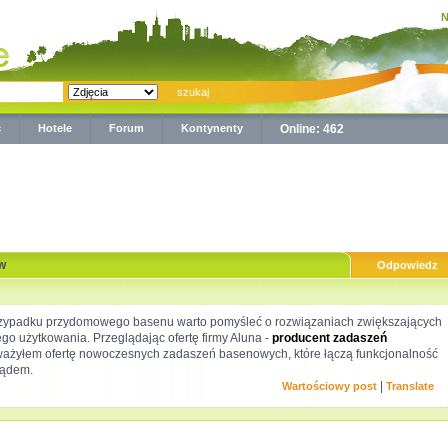
N
ć
Hotele
Forum
Kontynenty
Online: 462
w
Odpowiedz
zypadku przydomowego basenu warto pomyśleć o rozwiązaniach zwiększających
o użytkowania. Przeglądając ofertę firmy Aluna -
producent zadaszeń
ażyłem ofertę nowoczesnych zadaszeń basenowych, które łączą funkcjonalność
lądem.
|
Wartościowy post
Translate