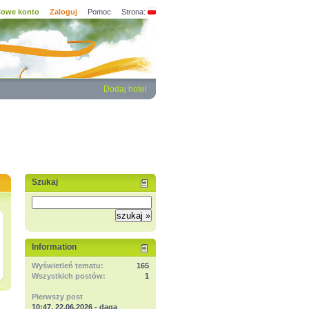
owe konto
Zaloguj
Pomoc
Strona:
Dodaj hotel
Szukaj
Information
Wyświetleń tematu:
165
Wszystkich postów:
1
Pierwszy post
10:47, 22.06.2026 - daga