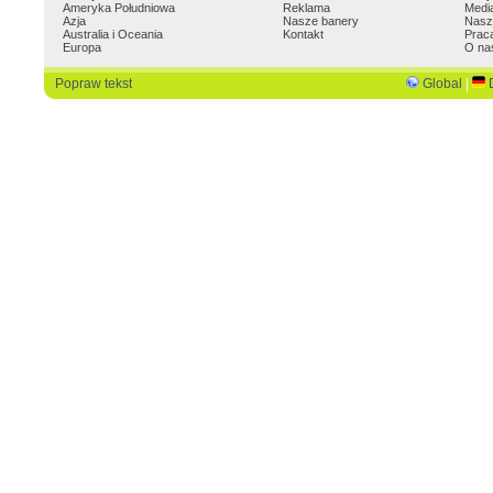
Ameryka Południowa
Reklama
Medi
Azja
Nasze banery
Nasz
Australia i Oceania
Kontakt
Prac
Europa
O na
Popraw tekst
Global
|