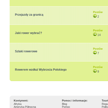
Postów
Przejazdy za granicą
2
Postów
Jaki rower wybrać?
14
Postów
Szlaki rowerowe
7
Postów
Rowerem wzdłuż Wybrzeża Polskiego
9
Kontynent:
Pomoc i informacje:
Tour
Afryka
Blog
Regu
Ameryka Północna
Pomoc
Polit