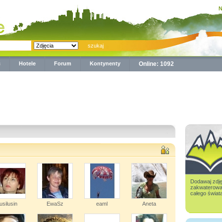
N
ć
Hotele
Forum
Kontynenty
Online: 1092
Dodawaj zdjęc
zakwaterowan
całego świata,
lusilusin
EwaSz
eaml
Aneta