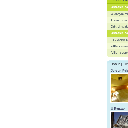
Ostatnio za
W obcym mi
Travel Tim
Odkryj na d
Ostatnio z
Czy warto 
FitPark - si
IVEL - syste
Hotele
|
Dod
Jordan Pok
U Renaty