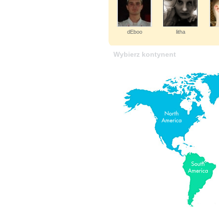
dEboo
litha
Wybierz kontynent