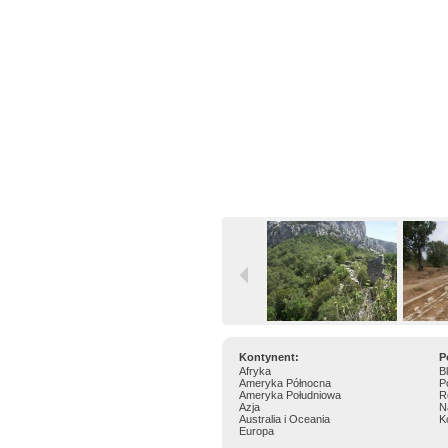
Kontynent:
P
Afryka
B
Ameryka Północna
P
Ameryka Południowa
R
Azja
N
Australia i Oceania
K
Europa