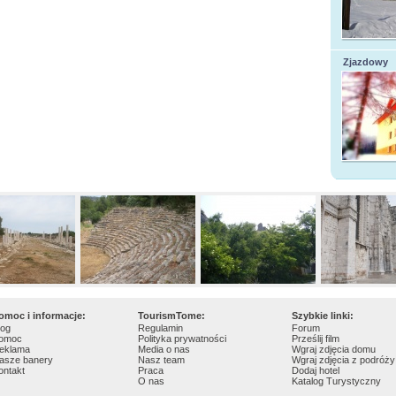
Zjazdowy
omoc i informacje:
TourismTome:
Szybkie linki:
log
Regulamin
Forum
omoc
Polityka prywatności
Prześlij film
eklama
Media o nas
Wgraj zdjęcia domu
asze banery
Nasz team
Wgraj zdjęcia z podróży
ontakt
Praca
Dodaj hotel
O nas
Katalog Turystyczny