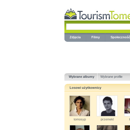
Zdjęcia
Filmy
Społecznoś
Wybrane albumy
Wybrane profile
Losowi użytkownicy
tomosyp
przemekl