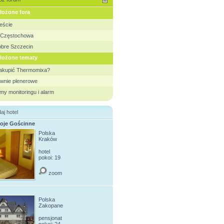
łożone fora
eście
e Częstochowa
obre Szczecin
ałożone tematy
zakupić Thermomixa?
łownie plenerowe
my monitoringu i alarm
aj hotel
oje Gościnne
Polska
Kraków
hotel
pokoi: 19
zoom
Polska
Zakopane
pensjonat