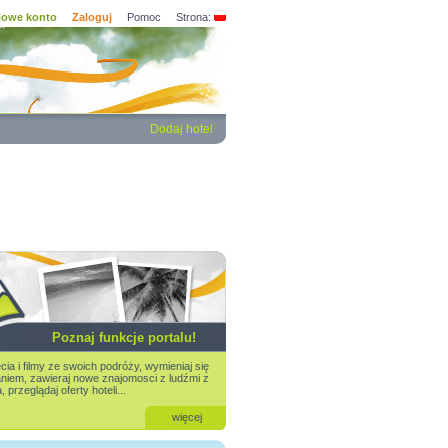
owe konto
Zaloguj
Pomoc
Strona:
Dodaj hotel
Poznaj funkcje portalu!
ia i filmy ze swoich podróży, wymieniaj się
iem, zawieraj nowe znajomosci z ludźmi z
 przeglądaj oferty hoteli...
więcej