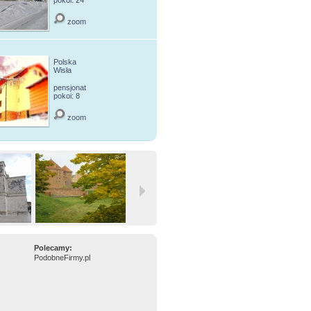
pokoi: 24
zoom
Polska
Wisła
pensjonat
pokoi: 8
zoom
Polecamy:
PodobneFirmy.pl