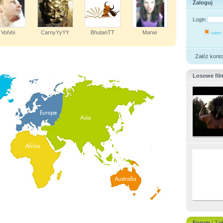
Zaloguj
Login
VoiVoi
CarnyYyYY
BhutanTT
Marwi
user
Załóż kont
Losowe fil
Forum
|
Zał