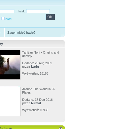
hasło
hotel
o
Zapomniałeś hasło?
my
Tahitian Noni - Origins and
destiny
Dodano: 26 Aug 2009
przez
Larin
Wyświetleń: 18188
Around The World in 26
Plates
Dodano: 17 Dec 2016
przez
Nirmal
Wyświetleń: 10936
óż forum