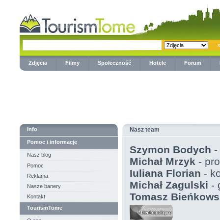
Zdjęcia
Filmy
Społeczność
Hotele
Forum
Info
Nasz team
Pomoc i informacje
Szymon Bodych
-
Nasz blog
Michał Mrzyk
- pr
Pomoc
Iuliana Florian
- k
Reklama
Michał Zagulski
- 
Nasze banery
Tomasz Bieńkows
Kontakt
TourismTome