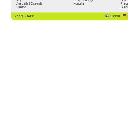
Azja
Nasze banery
Nasz
Australia i Oceania
Kontakt
Prac
Europa
O na
Popraw tekst
Global
|