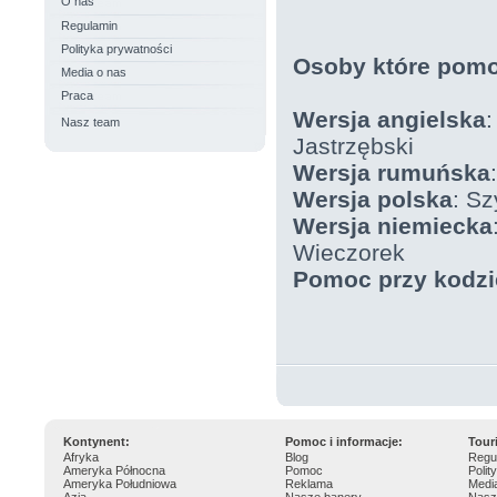
O nas
Regulamin
Polityka prywatności
Osoby które pomo
Media o nas
Praca
Wersja angielska
:
Nasz team
Jastrzębski
Wersja rumuńska
Wersja polska
: S
Wersja niemiecka
Wieczorek
Pomoc przy kodzi
Kontynent:
Pomoc i informacje:
Tour
Afryka
Blog
Regu
Ameryka Północna
Pomoc
Polit
Ameryka Południowa
Reklama
Medi