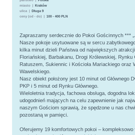
państwo |
Polska
miasto |
Kraków
ulica |
Długa 9
ceny (od - do) |
100 - 400 PLN
Zapraszamy serdecznie do Pokoi Gościnnych ***
Nasze pokoje usytuowane są w sercu zabytkowego
kilka minut dzieli Państwa od największych atrakcj
Floriańskiej, Barbakanu, Drogi Królewskiej, Rynku
Ratuszem, Sukiennic i Kościoła Mariackiego oraz
Wawelskiego.
Nasz obiekt położony jest 10 minut od Głównego 
PKP i 5 minut od Rynku Głównego.
Wieloletnia tradycja, fachowa obsługa, dogodna lok
udogodnień mających na celu zapewnienie jak naj
naszym Gościom sprawią, że spędzone u nas chwi
pozostaną w pamięci.
Oferujemy 19 komfortowych pokoi – kompleksowo