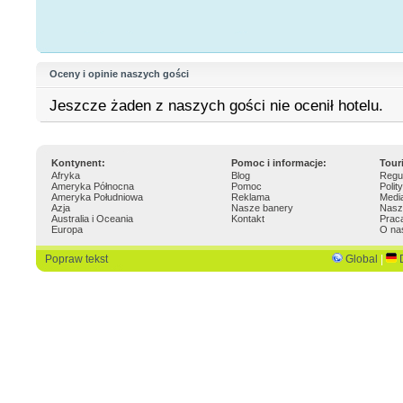
Oceny i opinie naszych gości
Jeszcze żaden z naszych gości nie ocenił hotelu.
Kontynent:
Pomoc i informacje:
Tour
Afryka
Blog
Regu
Ameryka Północna
Pomoc
Polit
Ameryka Południowa
Reklama
Medi
Azja
Nasze banery
Nasz
Australia i Oceania
Kontakt
Prac
Europa
O na
Popraw tekst
Global
|