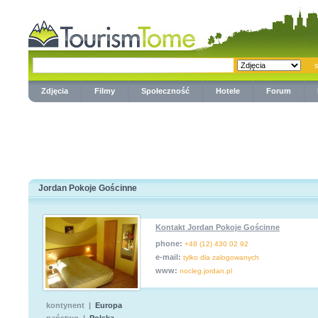
Zdjęcia
Filmy
Społeczność
Hotele
Forum
Jordan Pokoje Gościnne
Kontakt Jordan Pokoje Gościnne
phone:
+48 (12) 430 02 92
e-mail:
tylko dla zalogowanych
www:
nocleg.jordan.pl
kontynent |
Europa