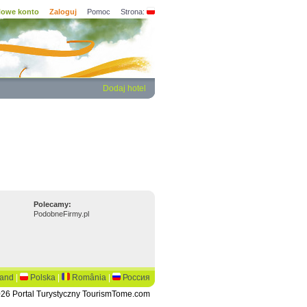
owe konto
Zaloguj
Pomoc
Strona:
Dodaj hotel
Polecamy:
PodobneFirmy.pl
land
|
Polska
|
România
|
Россия
26 Portal Turystyczny TourismTome.com