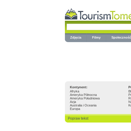
Zdjęcia
Filmy
Społecznoś
Kontynent:
P
Afryka
B
Ameryka Północna
P
Ameryka Południowa
R
Azja
N
Australia i Oceania
K
Europa
Popraw tekst