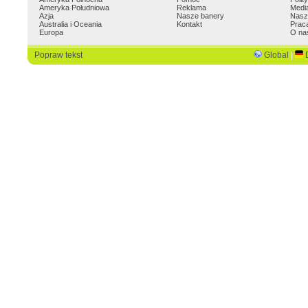
Ameryka Południowa
Reklama
Medi
Azja
Nasze banery
Nasz
Australia i Oceania
Kontakt
Prac
Europa
O na
Popraw tekst
Global
|