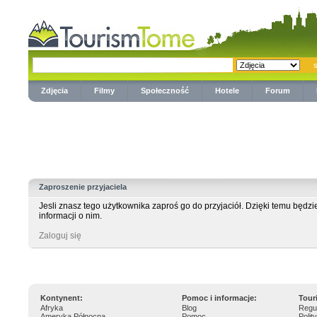
Zdjęcia
Filmy
Społeczność
Hotele
Forum
Zaproszenie przyjaciela
Jesli znasz tego użytkownika zaproś go do przyjaciół. Dzięki temu będz
informacji o nim.
Zaloguj się
Kontynent:
Pomoc i informacje:
Tour
Afryka
Blog
Regu
Ameryka Północna
Pomoc
Polit