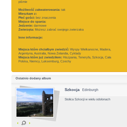
piśmie
Możliwość zakwaterowania:
tak
Mieszkam z:
Płeć gości:
bez znaczenia
Miejsce do spania:
Jedzenie:
darmowe
Zwierzęta:
Możesz zabrać swojego zwierzaka
Inne informacje:
Miejsca które chciałbym zwiedzić:
Wyspy Wielkanocne, Madera,
Argentyna, Australia, Nowa Zelandia, Cyklady
Miejsca które już zwiedziłem:
Hiszpania, Teneryfa, Szkocja, Cała
Polska, Niemcy, Luksemburg, Czechy
Ostatnio dodany album
Szkocja
Edinburgh
Stolica Szkocji w wielu odsłonach