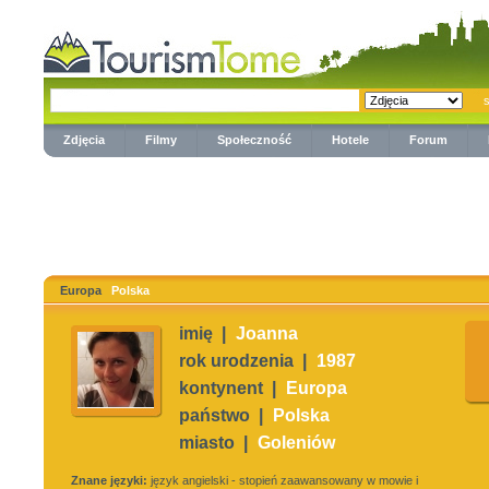
Zdjęcia
Filmy
Społeczność
Hotele
Forum
Europa
Polska
imię |
Joanna
rok urodzenia |
1987
kontynent |
Europa
państwo |
Polska
miasto |
Goleniów
Znane języki:
język angielski - stopień zaawansowany w mowie i