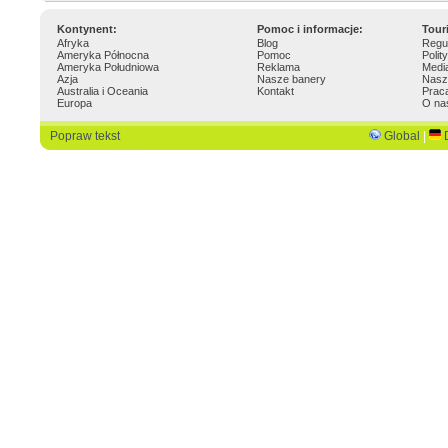
Kontynent:
Pomoc i informacje:
Tour
Afryka
Blog
Regu
Ameryka Północna
Pomoc
Polit
Ameryka Południowa
Reklama
Medi
Azja
Nasze banery
Nasz
Australia i Oceania
Kontakt
Prac
Europa
O na
Popraw tekst
Global
|