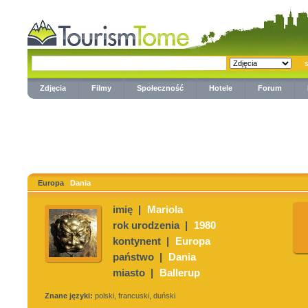
Zdjęcia
Filmy
Społeczność
Hotele
Forum
Europa
Dania
imię |
Mariola
rok urodzenia |
1980
kontynent |
Europa
państwo |
Dania
miasto |
Ballerup
Znane języki:
polski, francuski, duński