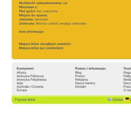
Możliwość zakwaterowania:
tak
Mieszkam z:
Płeć gości:
bez znaczenia
Miejsce do spania:
Jedzenie:
darmowe
Zwierzęta:
Możesz zabrać swojego zwierzaka
Inne informacje:
Miejsca które chciałbym zwiedzić:
Miejsca które już zwiedziłem:
Kontynent:
Pomoc i informacje:
Tour
Afryka
Blog
Regu
Ameryka Północna
Pomoc
Polit
Ameryka Południowa
Reklama
Medi
Azja
Nasze banery
Nasz
Australia i Oceania
Kontakt
Prac
Europa
O na
Popraw tekst
Global
|