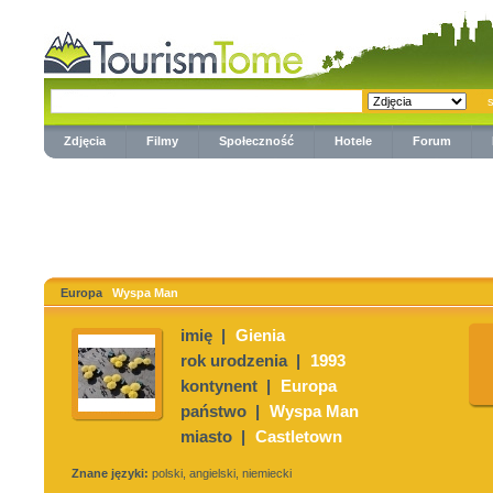
Zdjęcia
Filmy
Społeczność
Hotele
Forum
Europa
Wyspa Man
imię |
Gienia
rok urodzenia |
1993
kontynent |
Europa
państwo |
Wyspa Man
miasto |
Castletown
Znane języki:
polski, angielski, niemiecki