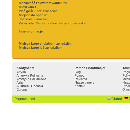
Możliwość zakwaterowania:
tak
Mieszkam z:
Płeć gości:
bez znaczenia
Miejsce do spania:
Jedzenie:
darmowe
Zwierzęta:
Możesz zabrać swojego zwierzaka
Inne informacje:
Miejsca które chciałbym zwiedzić:
Miejsca które już zwiedziłem:
Kontynent:
Pomoc i informacje:
Tour
Afryka
Blog
Regu
Ameryka Północna
Pomoc
Polit
Ameryka Południowa
Reklama
Medi
Azja
Nasze banery
Nasz
Australia i Oceania
Kontakt
Prac
Europa
O na
Popraw tekst
Global
|