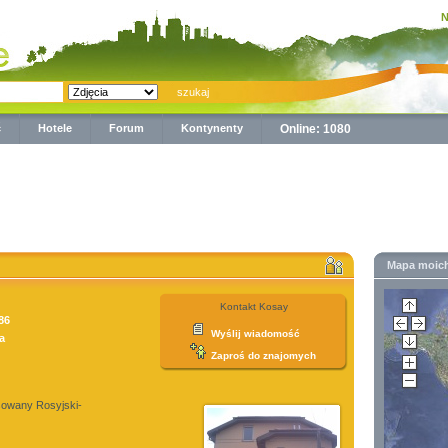
N
ć
Hotele
Forum
Kontynenty
Online: 1080
Mapa moic
Kontakt Kosay
86
Wyślij wiadomość
a
Zaproś do znajomych
sowany Rosyjski-