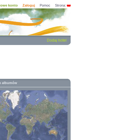
owe konto
Zaloguj
Pomoc
Strona:
Dodaj hotel
h albumów