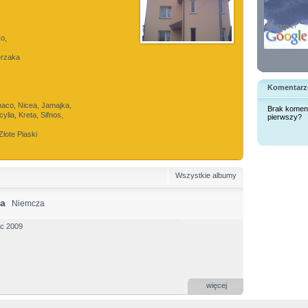
ko,
erzaka
Komentarz
co, Nicea, Jamajka,
Brak komen
cylia, Kreta, Sifnos,
pierwszy?
Złote Piaski
Wszystkie albumy
ka
Niemcza
ec 2009
więcej