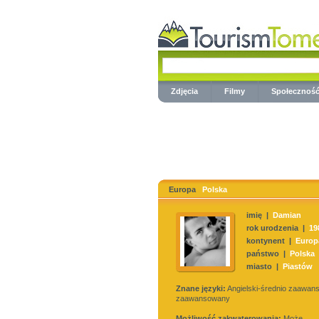
Zdjęcia
Filmy
Społecznoś
Europa
Polska
imię |
Damian
rok urodzenia |
19
kontynent |
Europ
państwo |
Polska
miasto |
Piastów
Znane języki:
Angielski-średnio zaawan
zaawansowany
Możliwość zakwaterowania:
Może