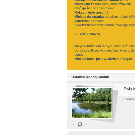
Mieszkam z:
rodzicami, rodzeństwem,
Płeć gości:
bez znaczenia
Maksymalnie gości:
1
Miejsce do spania:
oddzielny pokój, łóż
Jedzenie:
darmowe
Zwierzęta:
Możesz zabrać swojego zwi
Inne informacje:
Miejsca które chciałbym zwiedzić:
Mona
Bora Bora, Ibiza, Floryda, Alpy, Rimini, Sy
Londyn,
Miejsca które już zwiedziłem:
Bułgaria 
Ostatnio dodany album
Pols
czerwi