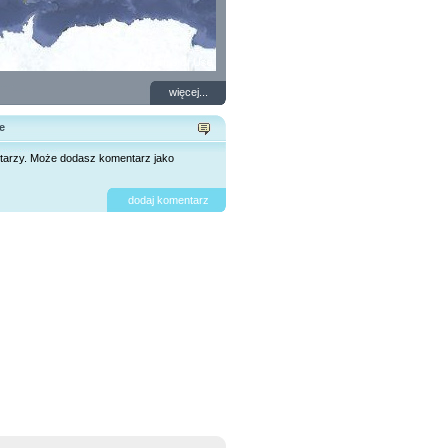
więcej...
e
tarzy. Może dodasz komentarz jako
dodaj komentarz