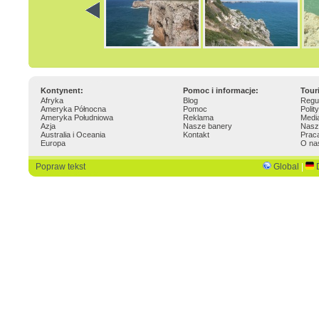
Kontynent:
Pomoc i informacje:
Tour
Afryka
Blog
Regu
Ameryka Północna
Pomoc
Polit
Ameryka Południowa
Reklama
Medi
Azja
Nasze banery
Nasz
Australia i Oceania
Kontakt
Prac
Europa
O na
Popraw tekst
Global
|