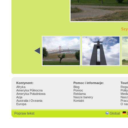
Szy
Kontynent:
Pomoc i informacje:
Tour
Afryka
Blog
Regu
Ameryka Północna
Pomoc
Polit
Ameryka Południowa
Reklama
Medi
Azja
Nasze banery
Nasz
Australia i Oceania
Kontakt
Prac
Europa
O na
Popraw tekst
Global
|