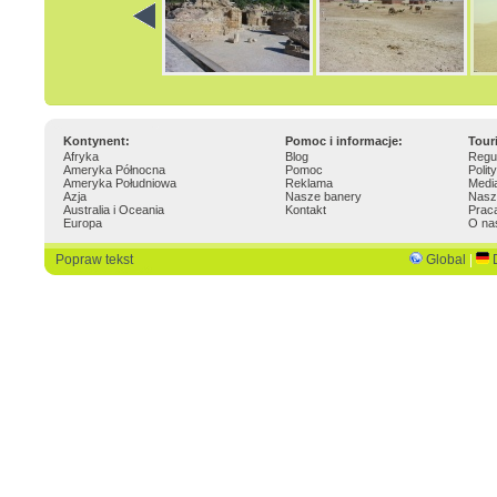
Kontynent:
Pomoc i informacje:
Tour
Afryka
Blog
Regu
Ameryka Północna
Pomoc
Polit
Ameryka Południowa
Reklama
Medi
Azja
Nasze banery
Nasz
Australia i Oceania
Kontakt
Prac
Europa
O na
Popraw tekst
Global
|