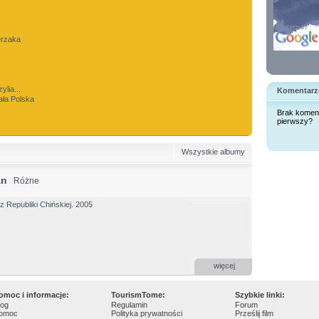
erzaka
ylia...
Komentarz
ała Polska
Brak komen
pierwszy?
Wszystkie albumy
an
Różne
 z Republiki Chińskiej. 2005
więcej
omoc i informacje:
TourismTome:
Szybkie linki:
log
Regulamin
Forum
omoc
Polityka prywatności
Prześlij film