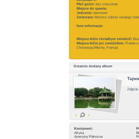
Płeć gości:
bez znaczenia
Miejsce do spania:
Jedzenie:
darmowe
Zwierzęta:
Możesz zabrać swojego zwi
Inne informacje:
Miejsca które chciałbym zwiedzić:
Braz
Miejsca które już zwiedziłem:
Prawie c
Chorwacja,Włochy, Francja
Ostatnio dodany album
Tajw
Zdjęcia
Kontynent:
P
Afryka
B
Ameryka Północna
P