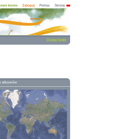
owe konto
Zaloguj
Pomoc
Strona:
Dodaj hotel
h albumów