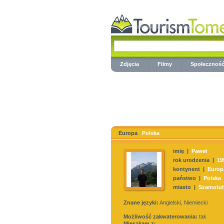
Zdjęcia
Filmy
Społecznoś
Europa
Polska
imię |
Paweł
rok urodzenia |
19
kontynent |
Europ
państwo |
Polska
miasto |
Szamotuł
Znane języki:
Angielski, Niemiecki
Możliwość zakwaterowania:
tak
Mieszkam z: