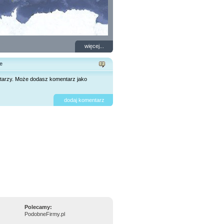
więcej...
e
tarzy. Może dodasz komentarz jako
dodaj komentarz
Polecamy:
PodobneFirmy.pl