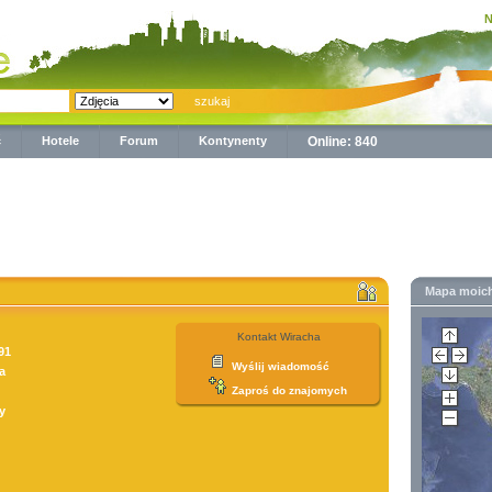
N
ć
Hotele
Forum
Kontynenty
Online: 840
Mapa moic
Kontakt Wiracha
91
Wyślij wiadomość
a
Zaproś do znajomych
y