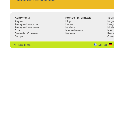
Kontynent:
Pomoc i informacje:
Tour
Afryka
Blog
Regu
Ameryka Północna
Pomoc
Polit
Ameryka Południowa
Reklama
Medi
Azja
Nasze banery
Nasz
Australia i Oceania
Kontakt
Prac
Europa
O na
Popraw tekst
Global
|