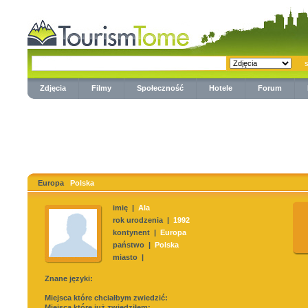
Zdjęcia
Filmy
Społeczność
Hotele
Forum
Europa
Polska
imię |
Ala
rok urodzenia |
1992
kontynent |
Europa
państwo |
Polska
miasto |
Znane języki:
Miejsca które chciałbym zwiedzić:
Miejsca które już zwiedziłem: