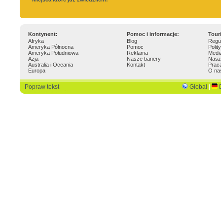
Kontynent:
Pomoc i informacje:
Tour
Afryka
Blog
Regu
Ameryka Północna
Pomoc
Polit
Ameryka Południowa
Reklama
Medi
Azja
Nasze banery
Nasz
Australia i Oceania
Kontakt
Prac
Europa
O na
Popraw tekst
Global
|