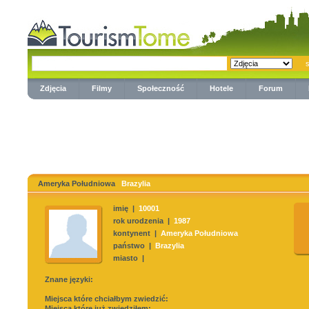
Zdjęcia
Filmy
Społeczność
Hotele
Forum
Ameryka Południowa
Brazylia
imię |
10001
rok urodzenia |
1987
kontynent |
Ameryka Południowa
państwo |
Brazylia
miasto |
Znane języki:
Miejsca które chciałbym zwiedzić:
Miejsca które już zwiedziłem: