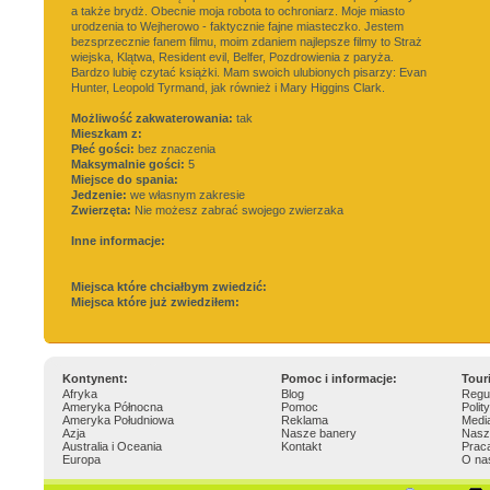
a także brydż. Obecnie moja robota to ochroniarz. Moje miasto
urodzenia to Wejherowo - faktycznie fajne miasteczko. Jestem
bezsprzecznie fanem filmu, moim zdaniem najlepsze filmy to Straż
wiejska, Klątwa, Resident evil, Belfer, Pozdrowienia z paryża.
Bardzo lubię czytać książki. Mam swoich ulubionych pisarzy: Evan
Hunter, Leopold Tyrmand, jak również i Mary Higgins Clark.
Możliwość zakwaterowania:
tak
Mieszkam z:
Płeć gości:
bez znaczenia
Maksymalnie gości:
5
Miejsce do spania:
Jedzenie:
we własnym zakresie
Zwierzęta:
Nie możesz zabrać swojego zwierzaka
Inne informacje:
Miejsca które chciałbym zwiedzić:
Miejsca które już zwiedziłem:
Kontynent:
Pomoc i informacje:
Tour
Afryka
Blog
Regu
Ameryka Północna
Pomoc
Polit
Ameryka Południowa
Reklama
Medi
Azja
Nasze banery
Nasz
Australia i Oceania
Kontakt
Prac
Europa
O na