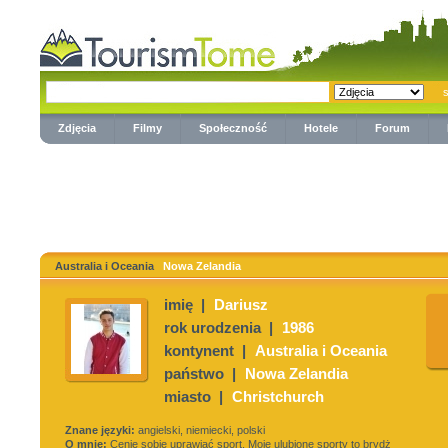
Zdjęcia
Filmy
Społeczność
Hotele
Forum
Australia i Oceania
Nowa Zelandia
imię |
Dariusz
rok urodzenia |
1986
kontynent |
Australia i Oceania
państwo |
Nowa Zelandia
miasto |
Christchurch
Znane języki:
angielski, niemiecki, polski
O mnie:
Cenie sobię uprawiać sport. Moje ulubione sporty to brydż