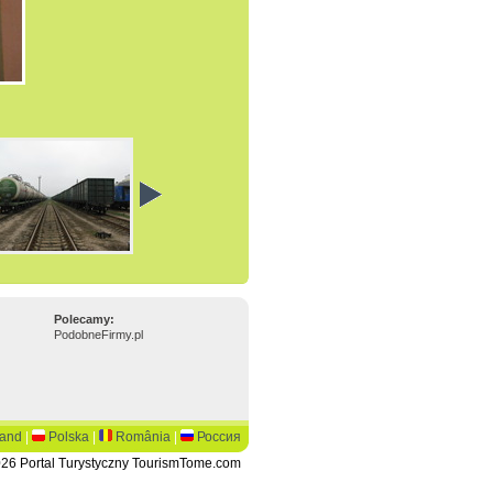
Polecamy:
PodobneFirmy.pl
land
|
Polska
|
România
|
Россия
26 Portal Turystyczny TourismTome.com