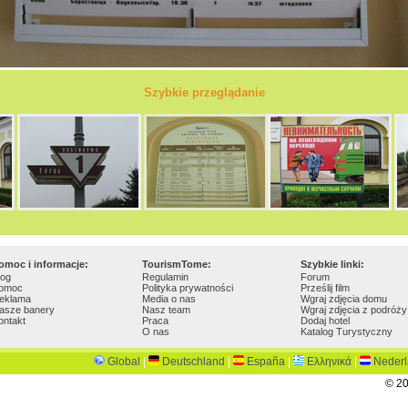
Szybkie przeglądanie
omoc i informacje:
TourismTome:
Szybkie linki:
log
Regulamin
Forum
omoc
Polityka prywatności
Prześlij film
eklama
Media o nas
Wgraj zdjęcia domu
asze banery
Nasz team
Wgraj zdjęcia z podróży
ontakt
Praca
Dodaj hotel
O nas
Katalog Turystyczny
Global
|
Deutschland
|
España
|
Ελληνικά
|
Neder
© 20