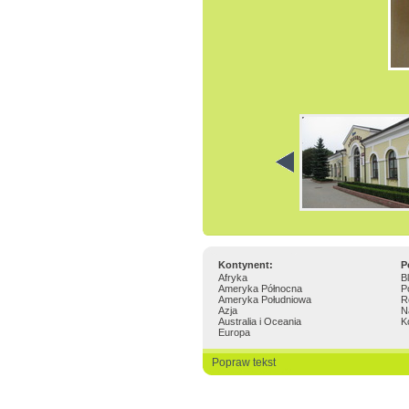
Kontynent:
P
Afryka
B
Ameryka Północna
P
Ameryka Południowa
R
Azja
N
Australia i Oceania
K
Europa
Popraw tekst