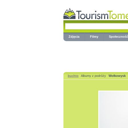
Zdjęcia
Filmy
Społecznoś
buchto
Albumy z podróży
Wołkowysk