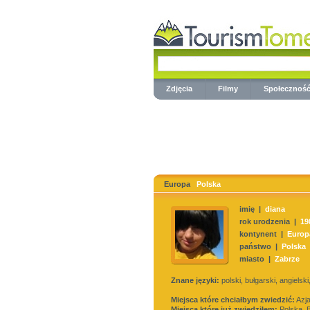
Zdjęcia
Filmy
Społecznoś
Europa
Polska
imię |
diana
rok urodzenia |
19
kontynent |
Europ
państwo |
Polska
miasto |
Zabrze
Znane języki:
polski, bułgarski, angielski
Miejsca które chciałbym zwiedzić:
Azj
Miejsca które już zwiedziłem:
Polska, B