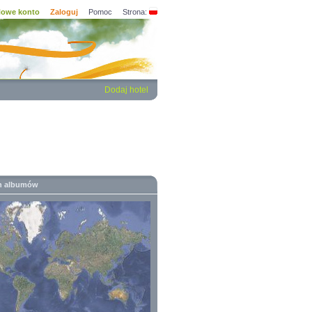
owe konto
Zaloguj
Pomoc
Strona:
Dodaj hotel
h albumów