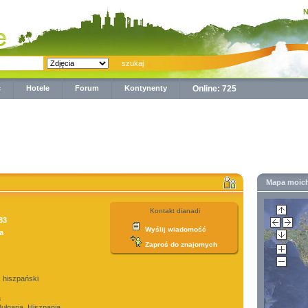
N
ć
Hotele
Forum
Kontynenty
Online: 725
Mapa moic
Kontakt dianadi
83
Wyślij wiadomość
a
Zaproś do znajomych
, hiszpański
a
ułgaria, Hiszpania,