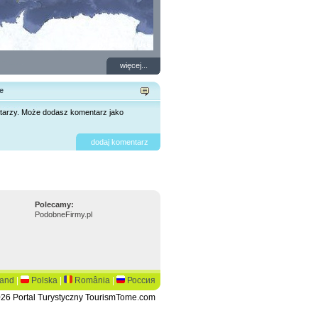
więcej...
e
tarzy. Może dodasz komentarz jako
dodaj komentarz
Polecamy:
PodobneFirmy.pl
land
|
Polska
|
România
|
Россия
26 Portal Turystyczny TourismTome.com