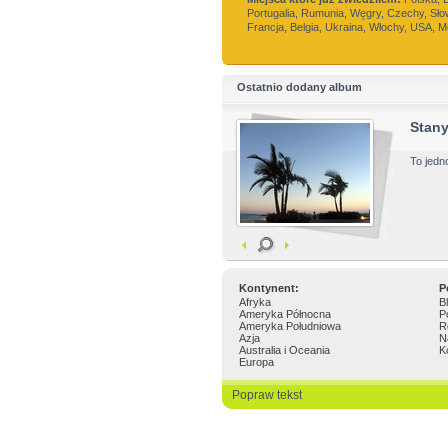
Portugalia, Rumunia, Węgry, Czechy, Sło
Francja, Belgia, Ukraina, Włochy, USA, 
Ostatnio dodany album
Stan
To jedn
Kontynent:
P
Afryka
B
Ameryka Północna
P
Ameryka Południowa
R
Azja
N
Australia i Oceania
K
Europa
Popraw tekst