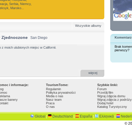
wacja, Serbia, Niemcy,
Meksyk, Maroko...
Wszystkie albumy
y Zjednoczone
San Diego
Komentarz
Brak komen
o z moich ulubionych miejsc w Californii.
pierwszy?
więcej
omoc i informacje:
TourismTome:
Szybkie linki:
log
Regulamin
Forum
omoc
Polityka prywatności
Prześlij film
eklama
Media o nas
Wgraj zdjęcia domu
asze banery
Nasz team
Wgraj zdjęcia z podróży
ontakt
Praca
Dodaj hotel
O nas
Katalog Turystyczny
Global
|
Deutschland
|
España
|
Ελληνικά
|
Neder
© 20