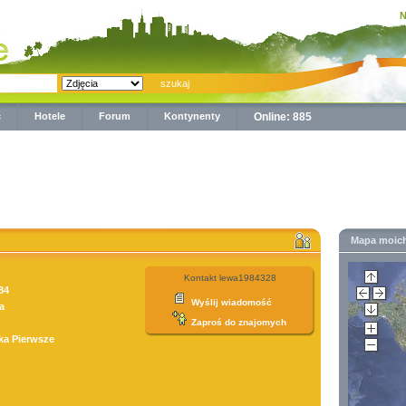
N
ć
Hotele
Forum
Kontynenty
Online: 885
Mapa moic
Kontakt lewa1984328
84
Wyślij wiadomość
a
Zaproś do znajomych
ka Pierwsze