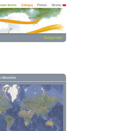
owe konto
Zaloguj
Pomoc
Strona:
Dodaj hotel
h albumów