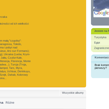
erzaka
leżności od ich wielkości
Jestem na 
Turystyka
m małą "cząstkę":
Egipt
Saragossa, Toledo,
ima i pobyt nad
Zagraniczne
isieux, Ars-sur-Formans);
ng); Ukraina (Lwów, Krym-
Komentarz
Jałta, Czufut-Kale,
enecja, Florencja, Monte
dwa...); Turcja (Troja,
Brak komen
dampol, Tars, Myra,
pierwszy?
talya, Uchisar, Derinkuyu,
l-Szejk, Dahab, Kolorowy
ska...
Wszystkie albumy
na
Różne