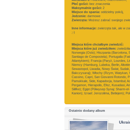
Płeć gości:
bez znaczenia
Maksymalnie gości:
2
Miejsce do spania:
oddzielny pokój,
Jedzenie:
darmowe
Zwierzęta:
Możesz zabrać swojego zwi
Inne informacje:
zwierzęta tak, ale w za
;-)
Miejsca które chciałbym zwiedzić:
Miejsca które już zwiedziłem:
zwiedziła
Norwegia (Oslo); Hiszpania (Barcelona, 
Santiago de Compostela); Portugalia (Fat
Atlantykiem); Francja (Paryż, Lourdes, L
Niemcy (Hamburg, Lubeka, Berlin, Altotti
Sewastopol, Liwadia, Nowy Świat, Sudak, 
Bakczysaraj); Włochy (Rzym, Watykan, W
Cassino, Capri, San Giovanni Rotondo, Pa
Pamukkale, Side, Kapadocja, Istambuł, A
Pergamon, Hierapolis, Efez, Kusadasi, An
Silifke); Egipt (Półwysep Synaj: Sharm-e
Kanion); Izrael: Jerozolima, Betlejem); Pol
Ostatnio dodany album
Ukrai