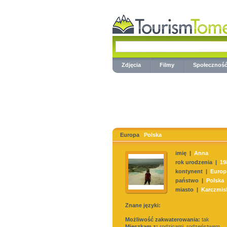
Zdjęcia
Filmy
Społecznoś
Europa
Polska
imię |
Anna
rok urodzenia |
19
kontynent |
Europ
państwo |
Polska
miasto |
Karczmis
Znane języki:
Możliwość zakwaterowania:
tak
Mieszkam z:
rodzicami, rodzeństwem,