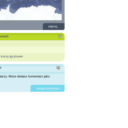
więcej...
forach
 kursy językowe
e
tarzy. Może dodasz komentarz jako
dodaj komentarz