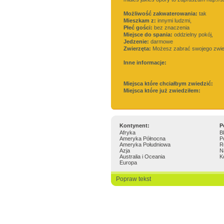
Możliwość zakwaterowania:
tak
Mieszkam z:
innymi ludzmi,
Płeć gości:
bez znaczenia
Miejsce do spania:
oddzielny pokój,
Jedzenie:
darmowe
Zwierzęta:
Możesz zabrać swojego zwi
Inne informacje:
Miejsca które chciałbym zwiedzić:
Miejsca które już zwiedziłem:
Kontynent:
P
Afryka
B
Ameryka Północna
P
Ameryka Południowa
R
Azja
N
Australia i Oceania
K
Europa
Popraw tekst