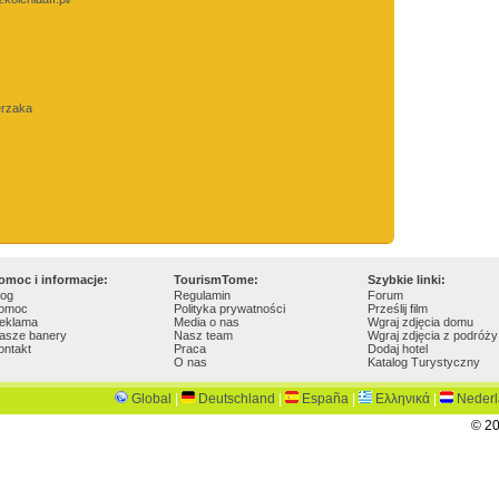
erzaka
omoc i informacje:
TourismTome:
Szybkie linki:
log
Regulamin
Forum
omoc
Polityka prywatności
Prześlij film
eklama
Media o nas
Wgraj zdjęcia domu
asze banery
Nasz team
Wgraj zdjęcia z podróży
ontakt
Praca
Dodaj hotel
O nas
Katalog Turystyczny
Global
|
Deutschland
|
España
|
Ελληνικά
|
Neder
© 20