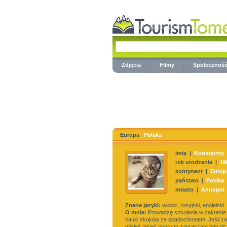
Zdjęcia
Filmy
Społecznoś
Europa
Polska
imię |
Konstatnty
rok urodzenia |
19
kontynent |
Europ
państwo |
Polska
miasto |
Annopol
Znane języki:
wloski, rosyjski, angielski
O mnie:
Prowadzę szkolenia w zakresie t
nauki skoków ze spadochronem. Jeśli za
miałeś jakieś opory to zapraszam http://sz