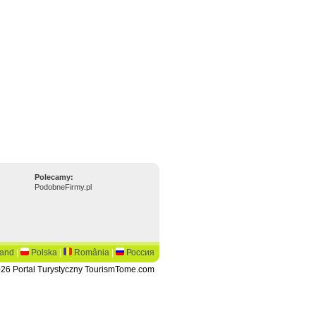
Polecamy:
PodobneFirmy.pl
land
|
Polska
|
România
|
Россия
26 Portal Turystyczny TourismTome.com