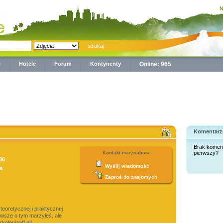
N
ć
Hotele
Forum
Kontynenty
Online: 965
Komentarz
Brak komen
Kontakt marysiabosa
pierwszy?
86
Wyślij wiadomość
a
Zaproś do znajomych
eoretycznej i praktycznej
wsze o tym marzyłeś, ale
koleniaaff.pl/