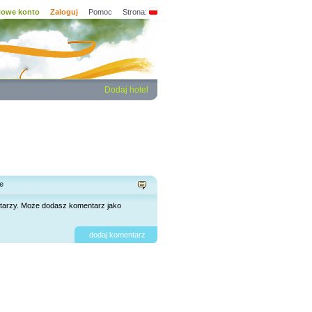
owe konto
Zaloguj
Pomoc
Strona:
Dodaj hotel
e
tarzy. Może dodasz komentarz jako
dodaj komentarz