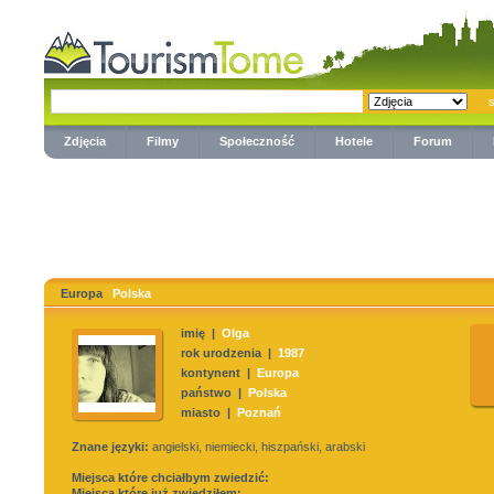
Zdjęcia
Filmy
Społeczność
Hotele
Forum
Europa
Polska
imię |
Olga
rok urodzenia |
1987
kontynent |
Europa
państwo |
Polska
miasto |
Poznań
Znane języki:
angielski, niemiecki, hiszpański, arabski
Miejsca które chciałbym zwiedzić:
Miejsca które już zwiedziłem: