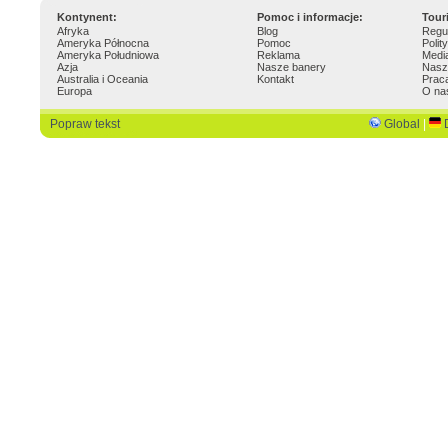
Kontynent:
Pomoc i informacje:
Tour
Afryka
Blog
Regu
Ameryka Północna
Pomoc
Polit
Ameryka Południowa
Reklama
Medi
Azja
Nasze banery
Nasz
Australia i Oceania
Kontakt
Prac
Europa
O na
Popraw tekst
Global
|