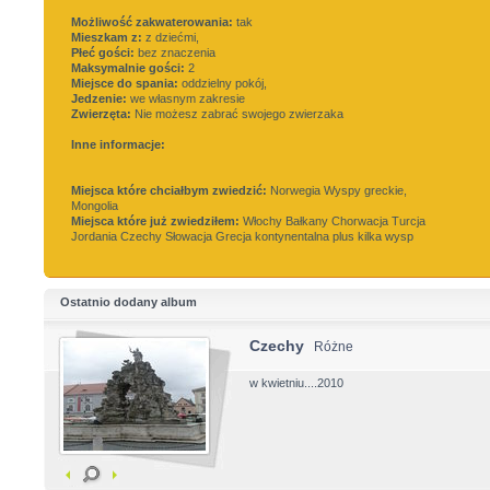
Możliwość zakwaterowania:
tak
Mieszkam z:
z dziećmi,
Płeć gości:
bez znaczenia
Maksymalnie gości:
2
Miejsce do spania:
oddzielny pokój,
Jedzenie:
we własnym zakresie
Zwierzęta:
Nie możesz zabrać swojego zwierzaka
Inne informacje:
Miejsca które chciałbym zwiedzić:
Norwegia Wyspy greckie,
Mongolia
Miejsca które już zwiedziłem:
Włochy Bałkany Chorwacja Turcja
Jordania Czechy Słowacja Grecja kontynentalna plus kilka wysp
Ostatnio dodany album
Czechy
Różne
w kwietniu....2010