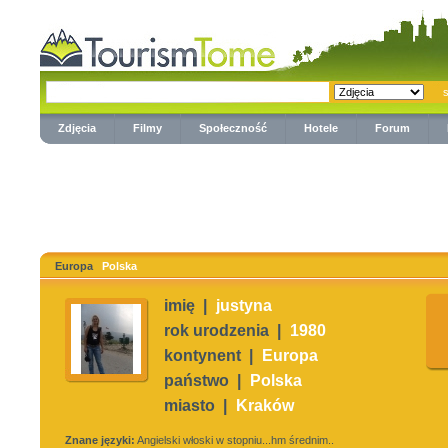
Zdjęcia
Filmy
Społeczność
Hotele
Forum
Europa
Polska
imię |
justyna
rok urodzenia |
1980
kontynent |
Europa
państwo |
Polska
miasto |
Kraków
Znane języki:
Angielski włoski w stopniu...hm średnim..