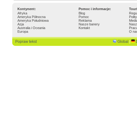
Kontynent:
Pomoc i informacje:
Tour
Afryka
Blog
Regu
Ameryka Północna
Pomoc
Polit
Ameryka Południowa
Reklama
Medi
Azja
Nasze banery
Nasz
Australia i Oceania
Kontakt
Prac
Europa
O na
Popraw tekst
Global
|