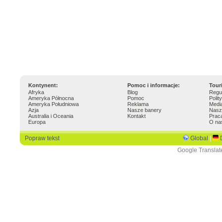
Kontynent:
Pomoc i informacje:
Tour
Afryka
Blog
Regu
Ameryka Północna
Pomoc
Polit
Ameryka Południowa
Reklama
Medi
Azja
Nasze banery
Nasz
Australia i Oceania
Kontakt
Prac
Europa
O na
Popraw tekst
Global
|
Google Translat