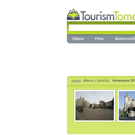
Zdjęcia
Filmy
Społecznoś
saoes
Albumy z podróży
Antwerpen 20