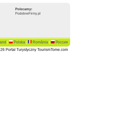
Polecamy:
PodobneFirmy.pl
land
|
Polska
|
România
|
Россия
26 Portal Turystyczny TourismTome.com