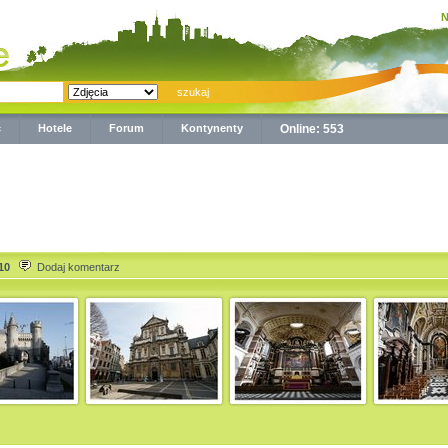
N
ć
Hotele
Forum
Kontynenty
Online: 553
10
Dodaj komentarz