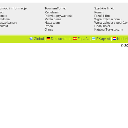
omoc i informacje:
TourismTome:
Szybkie linki:
log
Regulamin
Forum
omoc
Polityka prywatności
Prześlij film
eklama
Media o nas
Wgraj zdjęcia domu
asze banery
Nasz team
Wgraj zdjęcia z podróży
ontakt
Praca
Dodaj hotel
O nas
Katalog Turystyczny
Global
|
Deutschland
|
España
|
Ελληνικά
|
Neder
© 20