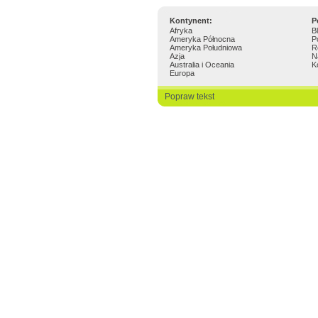
Kontynent:
P
Afryka
B
Ameryka Północna
P
Ameryka Południowa
R
Azja
N
Australia i Oceania
K
Europa
Popraw tekst