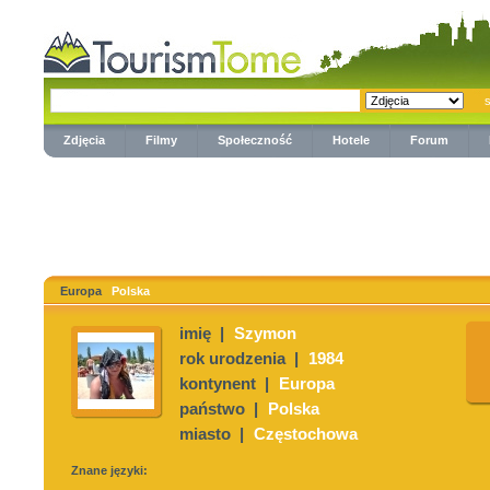
Zdjęcia
Filmy
Społeczność
Hotele
Forum
Europa
Polska
imię |
Szymon
rok urodzenia |
1984
kontynent |
Europa
państwo |
Polska
miasto |
Częstochowa
Znane języki: