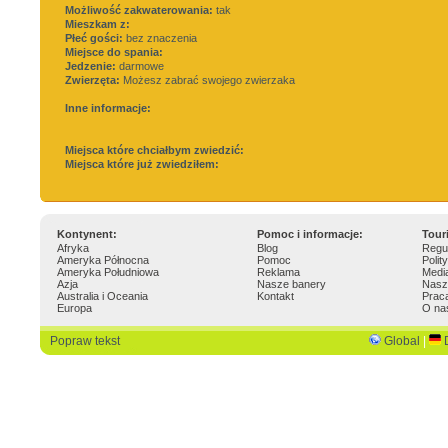
Możliwość zakwaterowania:
tak
Mieszkam z:
Płeć gości:
bez znaczenia
Miejsce do spania:
Jedzenie:
darmowe
Zwierzęta:
Możesz zabrać swojego zwierzaka
Inne informacje:
Miejsca które chciałbym zwiedzić:
Miejsca które już zwiedziłem:
Kontynent:
Pomoc i informacje:
Tour
Afryka
Blog
Regu
Ameryka Północna
Pomoc
Polit
Ameryka Południowa
Reklama
Medi
Azja
Nasze banery
Nasz
Australia i Oceania
Kontakt
Prac
Europa
O na
Popraw tekst
Global
|