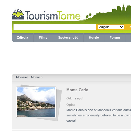
Zdjęcia
Filmy
Społeczność
Hotele
Forum
Monako
Monaco
Monte Carlo
Od:
zagul
Opis:
Monte Carlo is one of Monaco's various admin
sometimes erroneously believed to be a town 
capital.