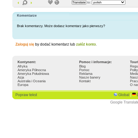
to:
Komentarze
Brak komentarzy. Może dodasz komentarz jako pierwszy?
Zaloguj się
by dodać komentarz lub
załóż konto
.
Kontynent:
Pomoc i informacje:
Tour
Afryka
Blog
Regu
Ameryka Północna
Pomoc
Polit
Ameryka Południowa
Reklama
Medi
Azja
Nasze banery
Nasz
Australia i Oceania
Kontakt
Prac
Europa
O na
Popraw tekst
Global
|
Google Translat