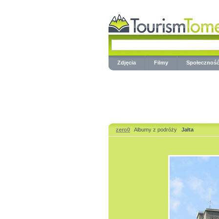
Zdjęcia
Filmy
Społecznoś
zero0
Albumy z podróży
Jałta