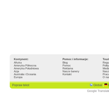
Kontynent:
Pomoc i informacje:
Tour
Afryka
Blog
Regu
Ameryka Północna
Pomoc
Polit
Ameryka Południowa
Reklama
Medi
Azja
Nasze banery
Nasz
Australia i Oceania
Kontakt
Prac
Europa
O na
Popraw tekst
Global
|
Google Translat