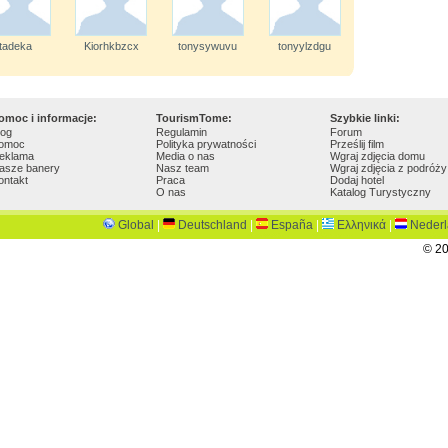
tadeka
Kiorhkbzcx
tonysywuvu
tonyylzdgu
omoc i informacje:
TourismTome:
Szybkie linki:
log
Regulamin
Forum
omoc
Polityka prywatności
Prześlij film
eklama
Media o nas
Wgraj zdjęcia domu
asze banery
Nasz team
Wgraj zdjęcia z podróży
ontakt
Praca
Dodaj hotel
O nas
Katalog Turystyczny
Global
|
Deutschland
|
España
|
Ελληνικά
|
Neder
© 20