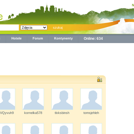
N
ć
Hotele
Forum
Kontynenty
Online: 634
7VQyvuh9
kornelka578
tlxksbinsh
tomsjehleh