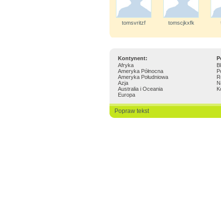
tomsvritzf
tomscjkxfk
Kontynent:
P
Afryka
B
Ameryka Północna
P
Ameryka Południowa
R
Azja
N
Australia i Oceania
K
Europa
Popraw tekst