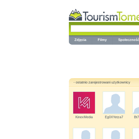
Zdjęcia
Filmy
Społecznoś
- ostatnio zarejestrowani użytkownicy
KinexMedia
Eg0XYetza7
Bt