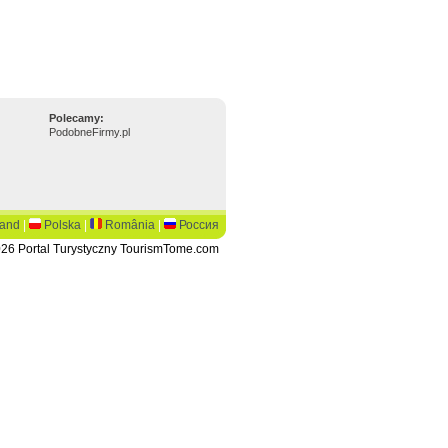
Polecamy:
PodobneFirmy.pl
land
|
Polska
|
România
|
Россия
26 Portal Turystyczny TourismTome.com