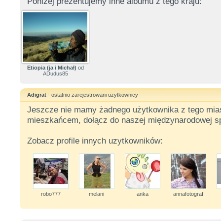
Poniżej prezentujemy inne albumu z tego kraju:
Etiopia (ja i Michał)
od
ADudus85
Adigrat
- ostatnio zarejestrowani użytkownicy
Jeszcze nie mamy żadnego użytkownika z tego miast
mieszkańcem, dołącz do naszej międzynarodowej sp
Zobacz profile innych uzytkowników:
robo777
melani
anka
annafotograf