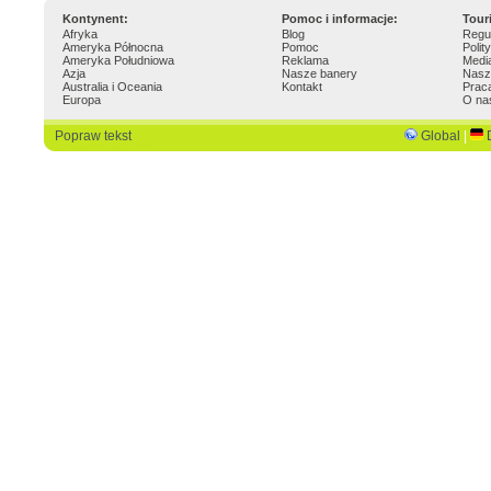
Kontynent:
Pomoc i informacje:
Tour
Afryka
Blog
Regu
Ameryka Północna
Pomoc
Polit
Ameryka Południowa
Reklama
Medi
Azja
Nasze banery
Nasz
Australia i Oceania
Kontakt
Prac
Europa
O na
Popraw tekst
Global
|