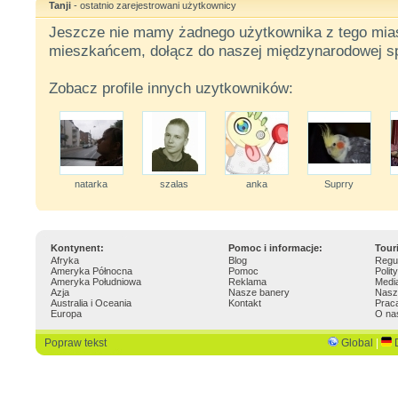
Tanji
- ostatnio zarejestrowani użytkownicy
Jeszcze nie mamy żadnego użytkownika z tego miast
mieszkańcem, dołącz do naszej międzynarodowej sp
Zobacz profile innych uzytkowników:
natarka
szalas
anka
Suprry
Kontynent:
Pomoc i informacje:
Tour
Afryka
Blog
Regu
Ameryka Północna
Pomoc
Polit
Ameryka Południowa
Reklama
Medi
Azja
Nasze banery
Nasz
Australia i Oceania
Kontakt
Prac
Europa
O na
Popraw tekst
Global
|