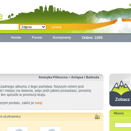
N
ć
Hotele
Forum
Kontynenty
Online: 1095
Ameryka Północna
»
Antigua i Barbuda
 żadnego albumu z tego państwa. Naszym celem jest
 i miejsc na świecie, więc jeśli jakieś posiadasz, prosimy
ten sposób w promocji kraju.
Zobacz
szym portalu, załóż je
tutaj
Miasta
ani użytkownicy