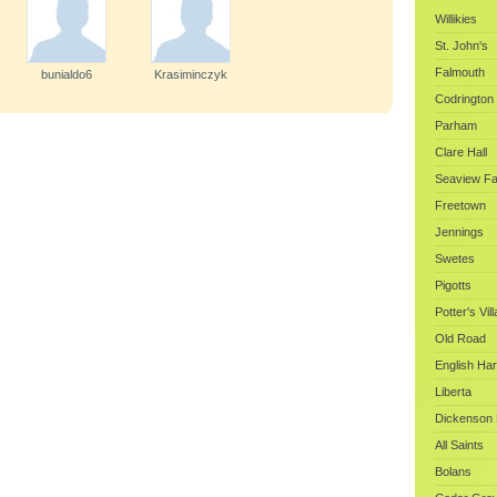
Willikies
St. John's
Falmouth
bunialdo6
Krasiminczyk
Codrington
Parham
Clare Hall
Seaview F
Freetown
Jennings
Swetes
Pigotts
Potter's Vil
Old Road
English Ha
Liberta
Dickenson
All Saints
Bolans