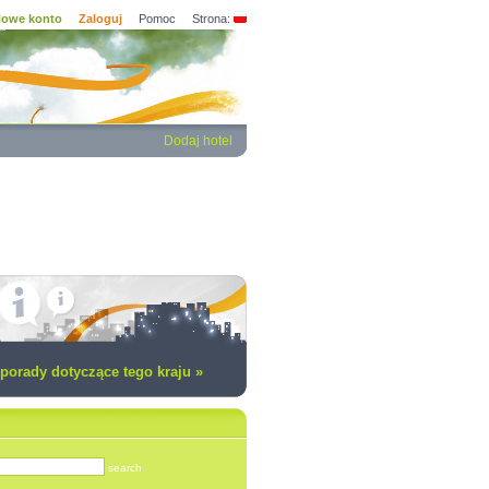
owe konto
Zaloguj
Pomoc
Strona:
Dodaj hotel
porady dotyczące tego kraju »