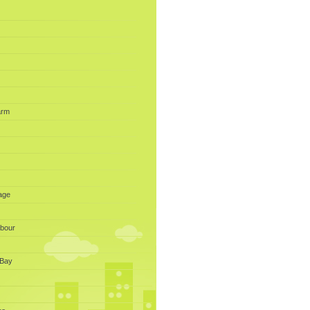
arm
lage
rbour
 Bay