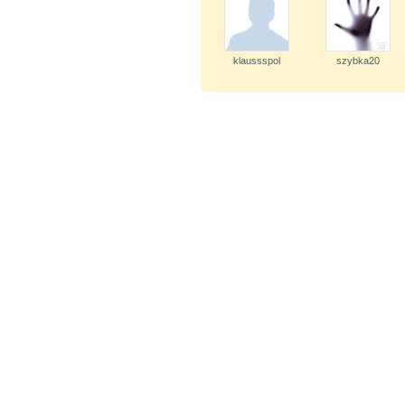
klaussspol
szybka20