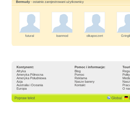
Bermudy
- ostatnio zarejestrowani użytkownicy
futural
loanmod
olkapoczert
Gringl
Kontynent:
Pomoc i informacje:
Tour
Afryka
Blog
Regu
Ameryka Północna
Pomoc
Polit
Ameryka Południowa
Reklama
Medi
Azja
Nasze banery
Nasz
Australia i Oceania
Kontakt
Prac
Europa
O na
Popraw tekst
Global
|