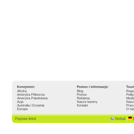
Kontynent:
Pomoc i informacje:
Tour
Afryka
Blog
Regu
Ameryka Północna
Pomoc
Polit
Ameryka Południowa
Reklama
Medi
Azja
Nasze banery
Nasz
Australia i Oceania
Kontakt
Prac
Europa
O na
Popraw tekst
Global
|