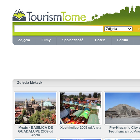
Zdjęcia
Filmy
Społeczność
Hotele
Forum
Zdjęcia Meksyk
Mexic - BASILICA DE
Xochimilco 2009
od Aneta
Pre-Hispanic City 
GUADALUPE 2009
od
Teotihuacán
od Ane
Aneta