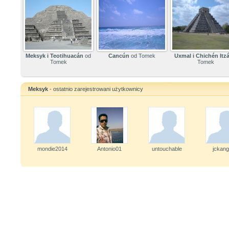
Meksyk i Teotihuacán
od
Cancún
od Tomek
Uxmal i Chichén Itz
Tomek
Tomek
Meksyk
- ostatnio zarejestrowani użytkownicy
mondie2014
Antonio01
untouchable
jckan