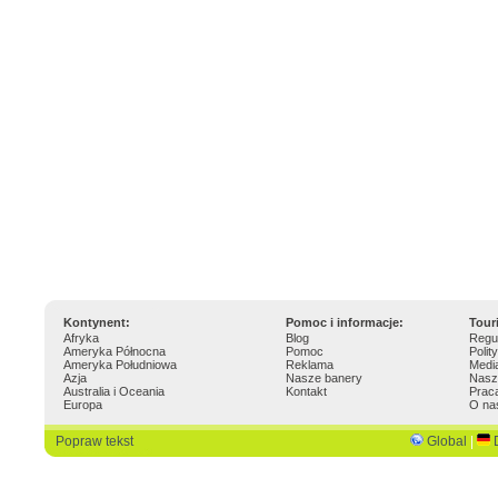
Kontynent:
Pomoc i informacje:
Tour
Afryka
Blog
Regu
Ameryka Północna
Pomoc
Polit
Ameryka Południowa
Reklama
Medi
Azja
Nasze banery
Nasz
Australia i Oceania
Kontakt
Prac
Europa
O na
Popraw tekst
Global
|