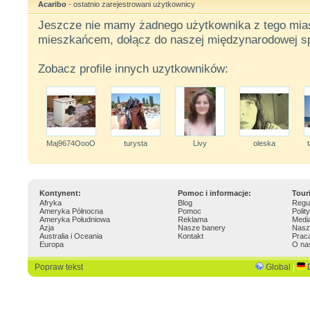
Acaribo
- ostatnio zarejestrowani użytkownicy
Jeszcze nie mamy żadnego użytkownika z tego miast
mieszkańcem, dołącz do naszej międzynarodowej sp
Zobacz profile innych uzytkowników:
Maj9674OooO
turysta
Livy
oleska
Kontynent:
Pomoc i informacje:
Tour
Afryka
Blog
Regu
Ameryka Północna
Pomoc
Polit
Ameryka Południowa
Reklama
Medi
Azja
Nasze banery
Nasz
Australia i Oceania
Kontakt
Prac
Europa
O na
Popraw tekst
Global
|