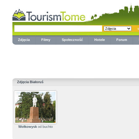
Zdjęcia
Filmy
Społeczność
Hotele
Forum
Zdjęcia Białoruś
Wołkowysk
od buchto