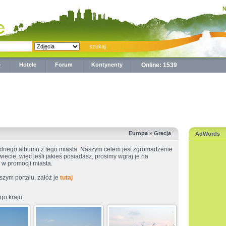
N
ć
Hotele
Forum
Kontynenty
Online: 1539
Europa
»
Grecja
AdWords
dnego albumu z tego miasta. Naszym celem jest zgromadzenie
wiecie, więc jeśli jakieś posiadasz, prosimy wgraj je na
w promocji miasta.
szym portalu, załóż je
tutaj
go kraju: