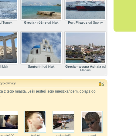
d Tomek
Grecja - różne
od jklak
Port Piraeus
od Suprry
 jklak
Santorini
od jklak
Grecja - wyspa Aphaia
od
Manius
użytkownicy
 z tego miasta. Jeśli jesteś jego mieszkańcem, dołącz do
.
jasmin100
VoiVoi
swiatek43
zagul