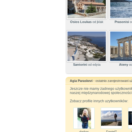
Osios Loukas
od jklak
Prasonisi
o
Santorini
od edyta
Ateny
od
Agia Paraskevi
- ostatnio zarejestrowani 
Jeszcze nie mamy żadnego użytkownika
naszej międzynarodowej społeczności
Zobacz profile innych uzytkowników:
darbar
Daniel7