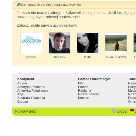
Wisła
- ostatnio zarejestrowani użytkownicy
Jeszcze nie mamy żadnego użytkownika z tego miasta. Jeśli jesteś jeg
naszej międzynarodowej społeczności.
Zobacz profile innych uzytkowników:
gobus1
stasieek
letifia
lewa1984328
D
Kontynent:
Pomoc i informacje:
Tour
Afryka
Blog
Regu
Ameryka Północna
Pomoc
Polit
Ameryka Południowa
Reklama
Medi
Azja
Nasze banery
Nasz
Australia i Oceania
Kontakt
Prac
Europa
O na
Popraw tekst
Global
|