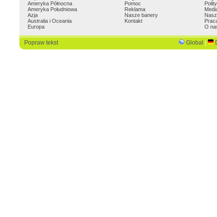
Ameryka Północna
Pomoc
Polit
Ameryka Południowa
Reklama
Medi
Azja
Nasze banery
Nasz
Australia i Oceania
Kontakt
Prac
Europa
O na
Popraw tekst
Global
|