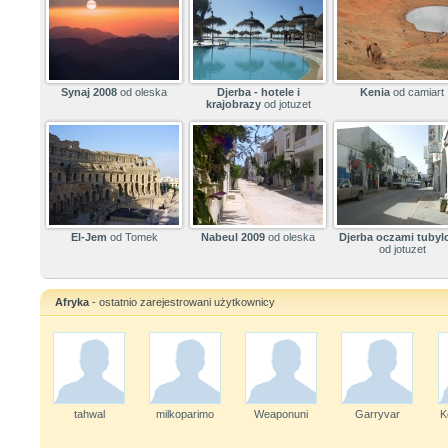
Synaj 2008
od oleska
Djerba - hotele i
Kenia
od camiart
krajobrazy
od jotuzet
El-Jem
od Tomek
Nabeul 2009
od oleska
Djerba oczami tuby
od jotuzet
Afryka
- ostatnio zarejestrowani użytkownicy
tahwal
milkoparimo
Weaponuni
Garryvar
K