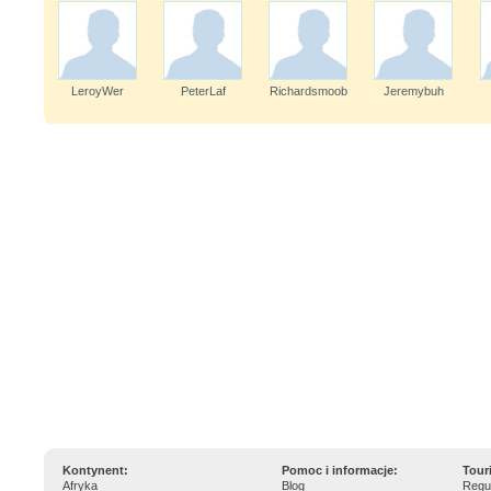
LeroyWer
PeterLaf
Richardsmoob
Jeremybuh
Kontynent:
Pomoc i informacje:
Tour
Afryka
Blog
Regu