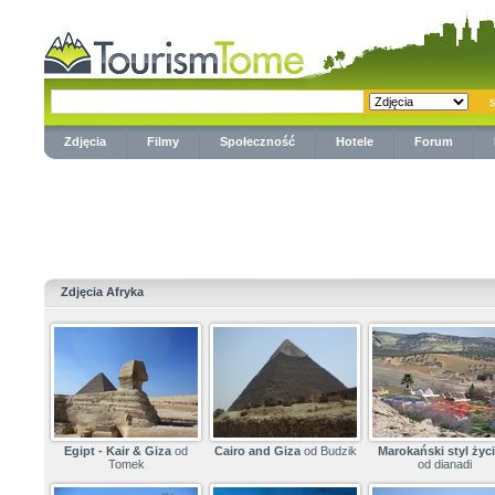
Zdjęcia
Filmy
Społeczność
Hotele
Forum
Zdjęcia Afryka
Egipt - Kair & Giza
od
Cairo and Giza
od Budzik
Marokański styl życia
Tomek
od dianadi