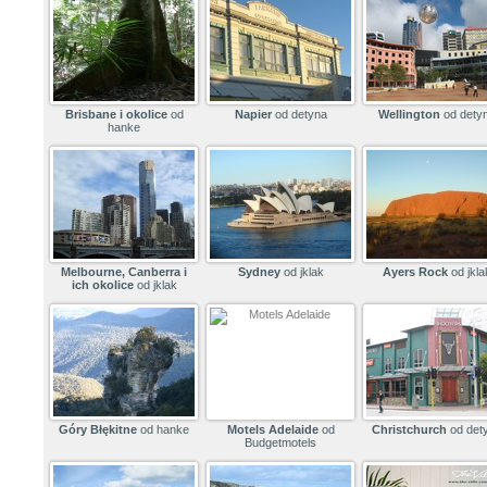
Brisbane i okolice
od
Napier
od detyna
Wellington
od dety
hanke
Melbourne, Canberra i
Sydney
od jklak
Ayers Rock
od jkla
ich okolice
od jklak
Góry Błękitne
od hanke
Motels Adelaide
od
Christchurch
od det
Budgetmotels