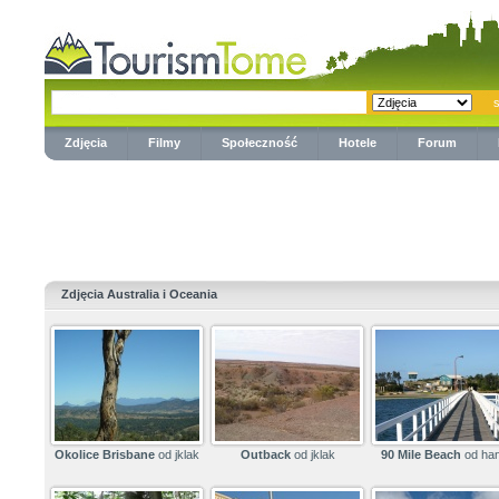
Zdjęcia
Filmy
Społeczność
Hotele
Forum
Zdjęcia Australia i Oceania
Okolice Brisbane
od jklak
Outback
od jklak
90 Mile Beach
od ha