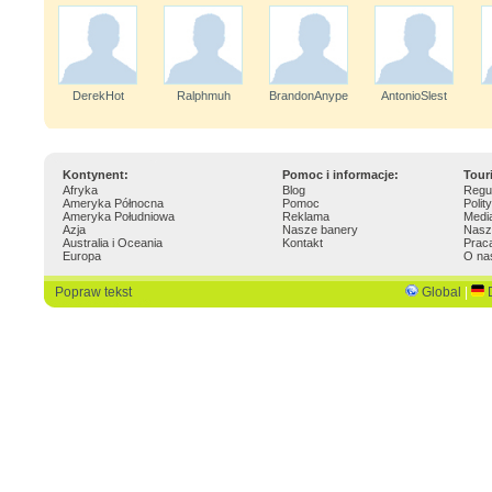
DerekHot
Ralphmuh
BrandonAnype
AntonioSlest
Kontynent:
Pomoc i informacje:
Tour
Afryka
Blog
Regu
Ameryka Północna
Pomoc
Polit
Ameryka Południowa
Reklama
Medi
Azja
Nasze banery
Nasz
Australia i Oceania
Kontakt
Prac
Europa
O na
Popraw tekst
Global
|