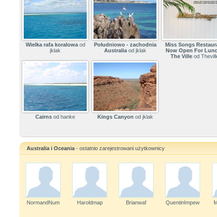
Wielka rafa koralowa
od
Południowo - zachodnia
Miss Songs Restaur
jklak
Australia
od jklak
Now Open For Lunc
The Ville
od Thevill
Cairns
od hanke
Kings Canyon
od jklak
Australia i Oceania
- ostatnio zarejestrowani użytkownicy
NormandNum
Haroldmap
Brianwaf
QuentinImpew
M