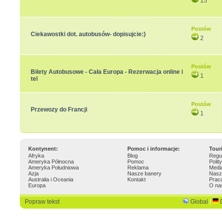
15
Postów
Ciekawostki dot. autobusów- dopisujcie:)
2
Postów
Bilety Autobusowe - Cała Europa - Rezerwacja online i
1
tel
Postów
Przewozy do Francji
1
Kontynent:
Pomoc i informacje:
Tour
Afryka
Blog
Regu
Ameryka Północna
Pomoc
Polit
Ameryka Południowa
Reklama
Medi
Azja
Nasze banery
Nasz
Australia i Oceania
Kontakt
Prac
Europa
O na
Popraw tekst
Global
|