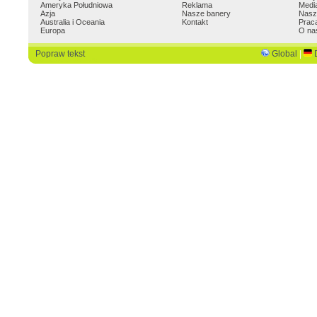
Ameryka Południowa
Reklama
Medi
Azja
Nasze banery
Nasz
Australia i Oceania
Kontakt
Prac
Europa
O na
Popraw tekst
Global
|