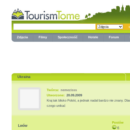
Zdjęcia
Filmy
Społeczność
Hotele
Forum
Ukraina
Twórca:
nemezisss
Utworzone:
20.09.2009
Kraj tak blisko Polski, a jednak nadal bardzo nie znany. 
czego unikać
Postów
Lwów
6