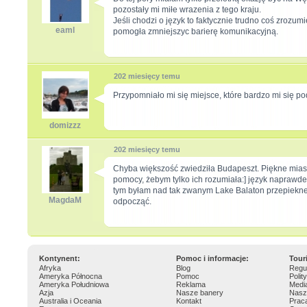
pozostały mi miłe wrazenia z tego kraju.
Jeśli chodzi o język to faktycznie trudno coś zrozum
eaml
pomogła zmniejszyc barierę komunikacyjną.
202 miesięcy temu
Przypomniało mi się miejsce, które bardzo mi się po
domizzz
202 miesięcy temu
Chyba większość zwiedziła Budapeszt. Piękne miasto 
pomocy, żebym tylko ich rozumiała:] język naprawde b
tym byłam nad tak zwanym Lake Balaton przepiekne j
MagdaM
odpocząć.
Kontynent:
Pomoc i informacje:
Tour
Afryka
Blog
Regu
Ameryka Północna
Pomoc
Polit
Ameryka Południowa
Reklama
Medi
Azja
Nasze banery
Nasz
Australia i Oceania
Kontakt
Prac