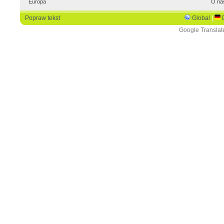
Europa
O na
Popraw tekst
Global
|
Google Translat