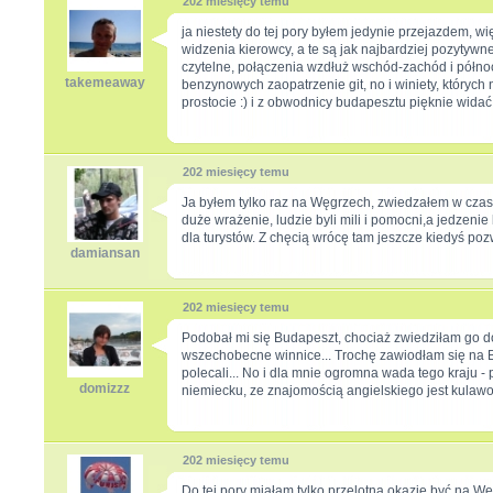
202 miesięcy temu
ja niestety do tej pory byłem jedynie przejazdem, w
widzenia kierowcy, a te są jak najbardziej pozytyw
czytelne, połączenia wzdłuż wschód-zachód i półno
takemeaway
benzynowych zaopatrzenie git, no i winiety, których 
prostocie :) i z obwodnicy budapesztu pięknie widać
202 miesięcy temu
Ja byłem tylko raz na Węgrzech, zwiedzałem w czas
duże wrażenie, ludzie byli mili i pomocni,a jedzeni
dla turystów. Z chęcią wrócę tam jeszcze kiedyś poz
damiansan
202 miesięcy temu
Podobał mi się Budapeszt, chociaż zwiedziłam go doś
wszechobecne winnice... Trochę zawiodłam się na Ba
polecali... No i dla mnie ogromna wada tego kraju 
domizzz
niemiecku, ze znajomością angielskiego jest kulawo.
202 miesięcy temu
Do tej pory miałam tylko przelotną okazję być na W