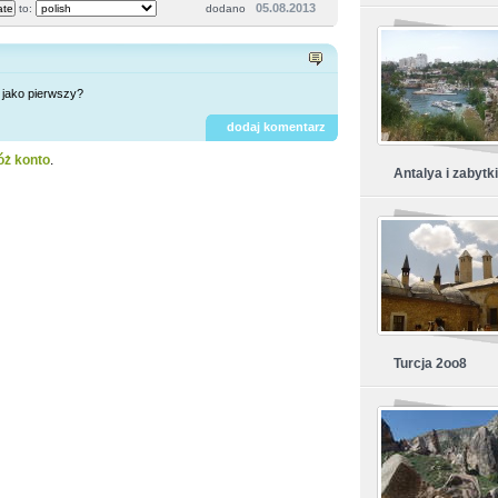
05.08.2013
to:
dodano
jako pierwszy?
dodaj komentarz
óż konto
.
Antalya i zabytki
Turcja 2oo8