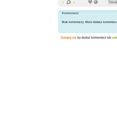
Komentarze
Brak komentarzy. Może dodasz komentarz 
Zaloguj się
by dodać komentarz lub
zał