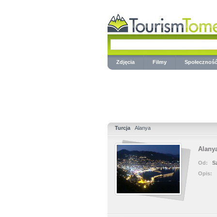
Zdjęcia
Filmy
Społecznoś
Turcja
Alanya
Alanya
Od:
S
Opis: