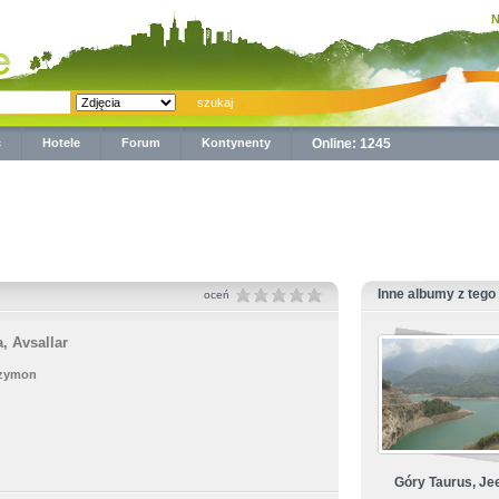
N
ć
Hotele
Forum
Kontynenty
Online: 1245
Inne albumy z tego
oceń
, Avsallar
zymon
Góry Taurus, Jee