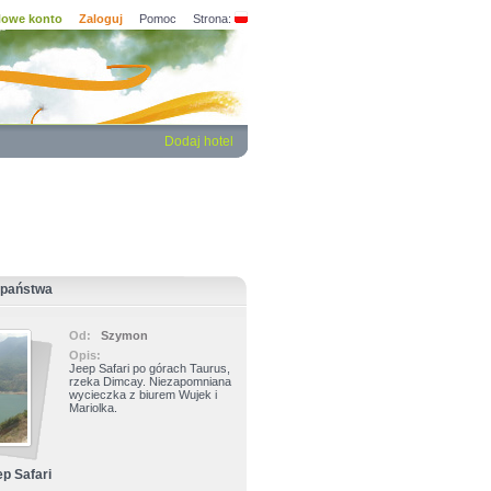
owe konto
Zaloguj
Pomoc
Strona:
Dodaj hotel
 państwa
Od:
Szymon
Opis:
Jeep Safari po górach Taurus,
rzeka Dimcay. Niezapomniana
wycieczka z biurem Wujek i
Mariolka.
p Safari