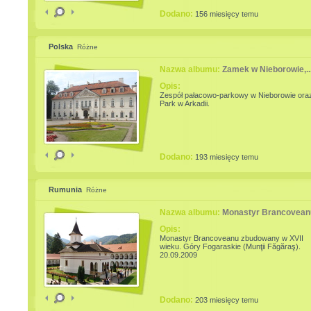
Dodano:
156 miesięcy temu
Polska
Różne
Nazwa albumu:
Zamek w Nieborowie,..
Opis:
Zespół pałacowo-parkowy w Nieborowie ora
Park w Arkadii.
Dodano:
193 miesięcy temu
Rumunia
Różne
Nazwa albumu:
Monastyr Brancovean
Opis:
Monastyr Brancoveanu zbudowany w XVII
wieku. Góry Fogaraskie (Munţii Făgăraş).
20.09.2009
Dodano:
203 miesięcy temu