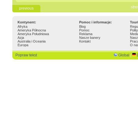
stro
previous
Kontynent:
Pomoc i informacje:
Tour
Afryka
Blog
Regu
Ameryka Północna
Pomoc
Polit
Ameryka Południowa
Reklama
Medi
Azja
Nasze banery
Nasz
Australia i Oceania
Kontakt
Prac
Europa
O na
Popraw tekst
Global
|