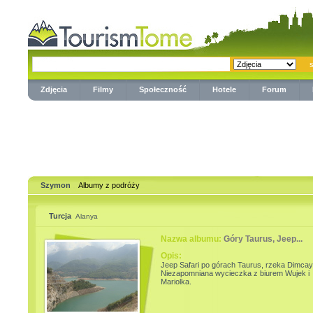
Zdjęcia
Filmy
Społeczność
Hotele
Forum
Szymon
Albumy z podróży
Turcja
Alanya
Nazwa albumu:
Góry Taurus, Jeep...
Opis:
Jeep Safari po górach Taurus, rzeka Dimcay
Niezapomniana wycieczka z biurem Wujek i
Mariolka.