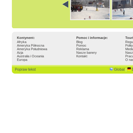
Kontynent:
Pomoc i informacje:
Tour
Afryka
Blog
Regu
Ameryka Północna
Pomoc
Polit
Ameryka Południowa
Reklama
Medi
Azja
Nasze banery
Nasz
Australia i Oceania
Kontakt
Prac
Europa
O na
Popraw tekst
Global
|